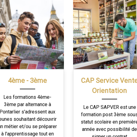
4ème - 3ème
CAP Service Vent
Orientation
Les formations 4ème-
3ème par alternance à
Le CAP SAPVER est une
Pontarlier s'adressent aux
formation post 3ème sou
jeunes souhaitant découvrir
statut scolaire en premièr
un métier et/ou se préparer
année avec possibilité d
à l’apprentissage tout en
signer un contrat